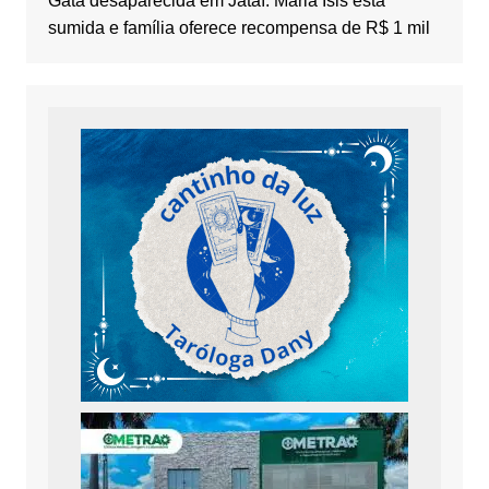
Gata desaparecida em Jataí: Maria Ísis está
sumida e família oferece recompensa de R$ 1 mil