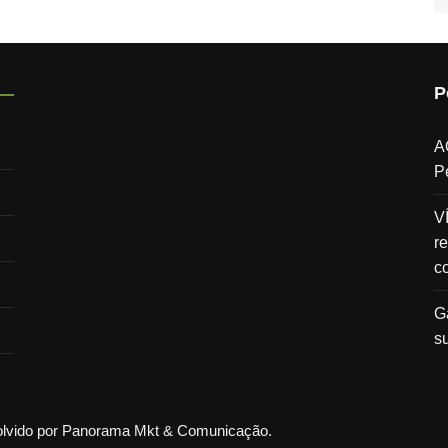
P
A
P
V
re
c
G
s
volvido por Panorama Mkt & Comunicação.