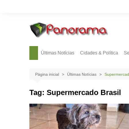
Ir
para
o
conteúdo
Últimas Notícias
Cidades & Política
Se
Página inicial
Últimas Notícias
Supermercado
Tag:
Supermercado Brasil