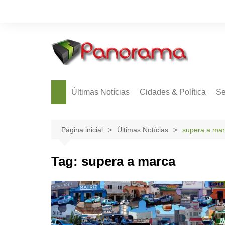
Ir
para
o
conteúdo
Últimas Notícias
Cidades & Política
Se
Página inicial
Últimas Notícias
supera a ma
Tag:
supera a marca