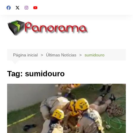
Ir
para
o
conteúdo
Página inicial
Últimas Notícias
sumidouro
Tag:
sumidouro