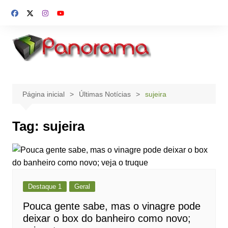
Ir
para
o
conteúdo
Página inicial
Últimas Notícias
sujeira
Tag:
sujeira
Destaque 1
Geral
Pouca gente sabe, mas o vinagre pode
deixar o box do banheiro como novo;