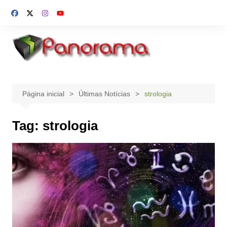
Ir
para
o
conteúdo
Página inicial
Últimas Notícias
strologia
Tag:
strologia