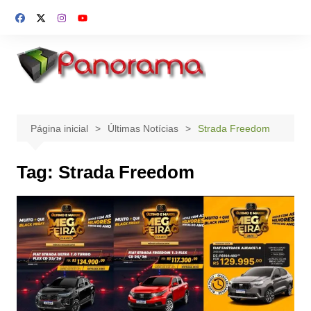
Ir
para
o
conteúdo
Página inicial
Últimas Notícias
Strada Freedom
Tag:
Strada Freedom