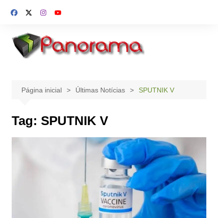
Ir
para
o
conteúdo
Página inicial
Últimas Notícias
SPUTNIK V
Tag:
SPUTNIK V