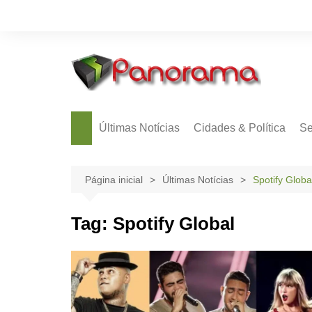
Ir
para
o
conteúdo
Últimas Notícias
Cidades & Política
Se
Página inicial
Últimas Notícias
Spotify Globa
Tag:
Spotify Global