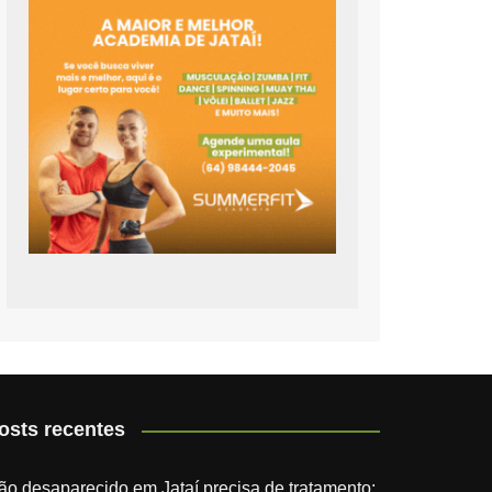
osts recentes
ão desaparecido em Jataí precisa de tratamento;