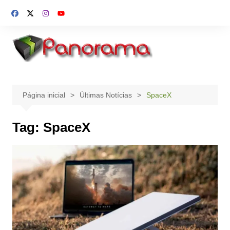
Ir
para
o
conteúdo
Página inicial
Últimas Notícias
SpaceX
Tag:
SpaceX