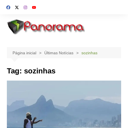
Ir
para
o
conteúdo
Página inicial
Últimas Notícias
sozinhas
Tag:
sozinhas