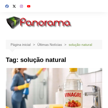
Ir
para
o
conteúdo
Página inicial
Últimas Notícias
solução natural
Tag:
solução natural