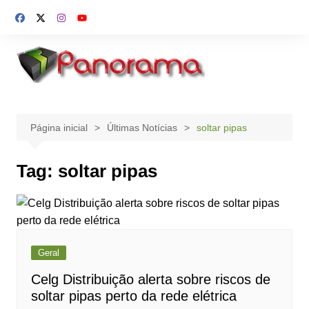
Ir
para
o
conteúdo
Página inicial
Últimas Notícias
soltar pipas
Tag:
soltar pipas
Geral
Celg Distribuição alerta sobre riscos de
soltar pipas perto da rede elétrica