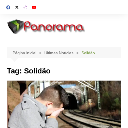
Ir
para
o
conteúdo
Página inicial
Últimas Notícias
Solidão
Tag:
Solidão