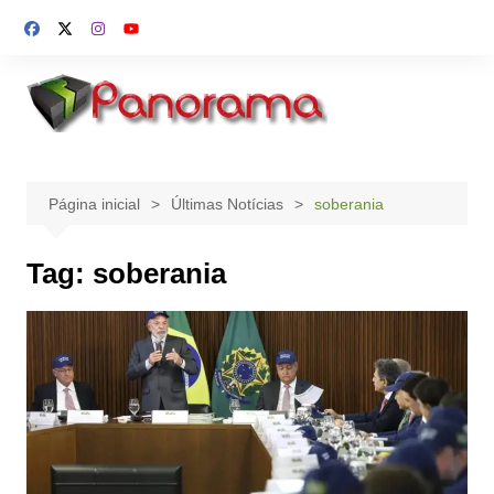
Ir
para
o
conteúdo
Página inicial
Últimas Notícias
soberania
Tag:
soberania