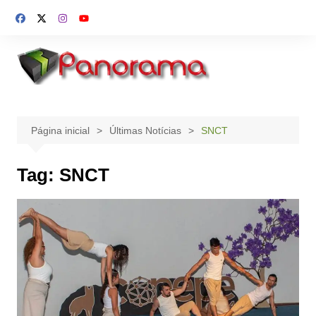
Ir
para
o
conteúdo
Página inicial
Últimas Notícias
SNCT
Tag:
SNCT