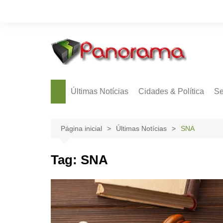
Ir
para
o
conteúdo
Últimas Notícias
Cidades & Política
Se
Página inicial
Últimas Notícias
SNA
Tag:
SNA