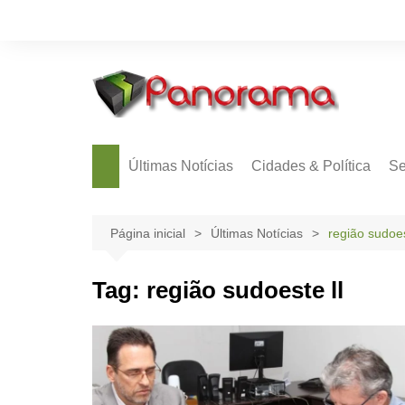
Ir
para
o
conteúdo
Últimas Notícias
Cidades & Política
Se
Página inicial
Últimas Notícias
região sudoes
Tag:
região sudoeste ll