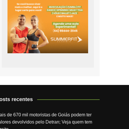
osts recentes
ais de 670 mil motoristas de Goiás podem ter
alores devolvidos pelo Detran; Veja quem tem