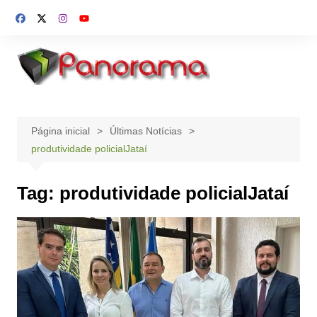
Ir
para
o
conteúdo
Página inicial
Últimas Notícias
produtividade policialJataí
Tag:
produtividade policialJataí