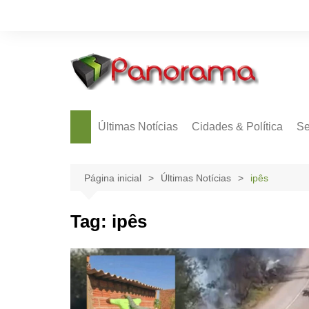
Ir
para
o
conteúdo
Últimas Notícias
Cidades & Política
Se
Página inicial
Últimas Notícias
ipês
Tag:
ipês