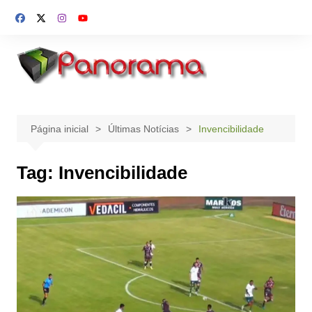
Ir
para
o
conteúdo
Página inicial
Últimas Notícias
Invencibilidade
Tag:
Invencibilidade