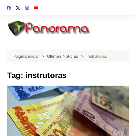
Ir
para
o
conteúdo
Página inicial
Últimas Notícias
instrutoras
Tag:
instrutoras