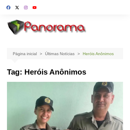
Ir
para
o
conteúdo
Página inicial
Últimas Notícias
Heróis Anônimos
Tag:
Heróis Anônimos