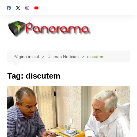
Ir
para
o
conteúdo
Página inicial
Últimas Notícias
discutem
Tag:
discutem