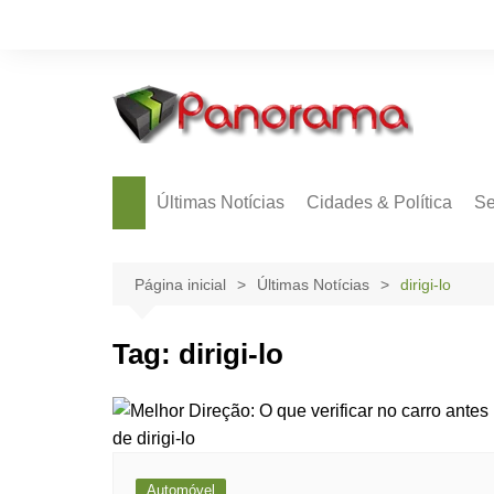
Ir
para
o
conteúdo
Últimas Notícias
Cidades & Política
Se
Página inicial
Últimas Notícias
dirigi-lo
Tag:
dirigi-lo
Automóvel