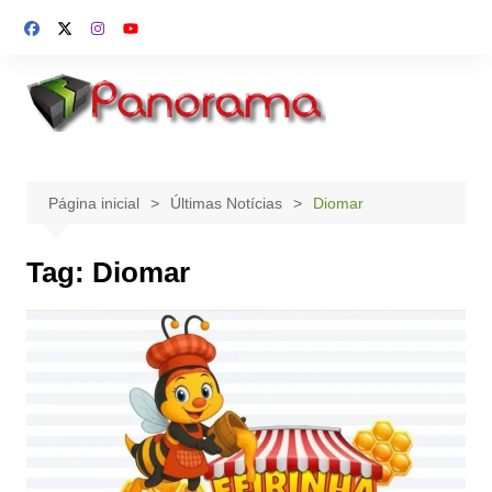
Ir
para
o
conteúdo
Página inicial
Últimas Notícias
Diomar
Tag:
Diomar