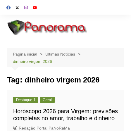
Ir
para
o
conteúdo
Página inicial
Últimas Notícias
dinheiro virgem 2026
Tag:
dinheiro virgem 2026
Destaque 1
Geral
Horóscopo 2026 para Virgem: previsões
completas no amor, trabalho e dinheiro
Redação Portal PaNoRaMa