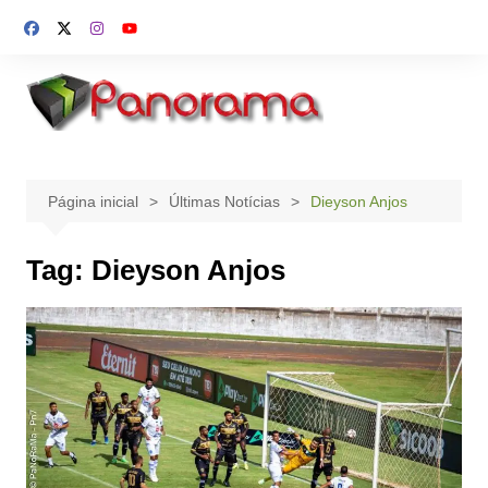
Ir
para
o
conteúdo
Página inicial
Últimas Notícias
Dieyson Anjos
Tag:
Dieyson Anjos