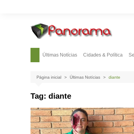
Ir
para
o
conteúdo
Últimas Notícias
Cidades & Política
Se
Página inicial
Últimas Notícias
diante
Tag:
diante