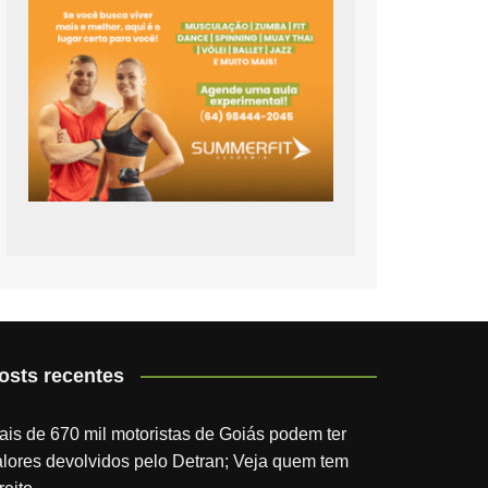
osts recentes
ais de 670 mil motoristas de Goiás podem ter
alores devolvidos pelo Detran; Veja quem tem