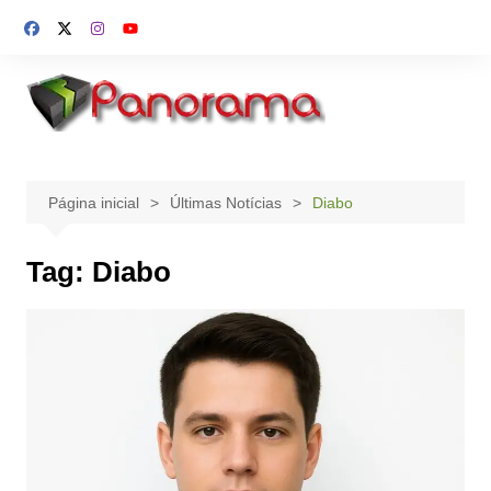
Ir
para
o
conteúdo
Página inicial
Últimas Notícias
Diabo
Tag:
Diabo