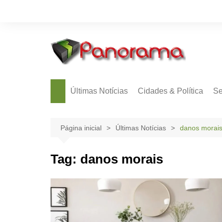
Ir
para
o
conteúdo
Últimas Notícias
Cidades & Política
Se
Página inicial
Últimas Notícias
danos morai
Tag:
danos morais