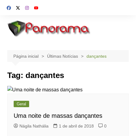
Ir
para
o
conteúdo
Página inicial
Últimas Notícias
dançantes
Tag:
dançantes
Geral
Uma noite de massas dançantes
Nágila Nathália
1 de abril de 2018
0