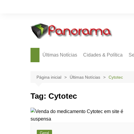
Ir
para
o
conteúdo
Últimas Notícias
Cidades & Política
Se
Página inicial
Últimas Notícias
Cytotec
Tag:
Cytotec
Geral