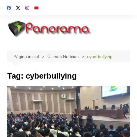
Ir
para
o
conteúdo
Página inicial
Últimas Notícias
cyberbullying
Tag:
cyberbullying