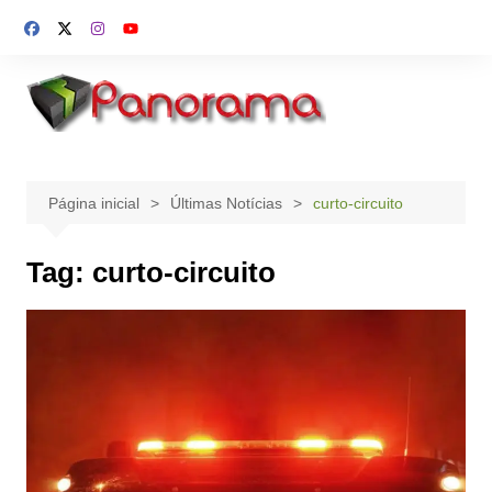
Ir
para
o
conteúdo
Página inicial
Últimas Notícias
curto-circuito
Tag:
curto-circuito