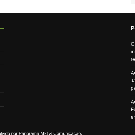
P
C
i
r
A
J
p
A
F
e
volvido por Panorama Mkt & Comunicação.