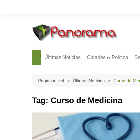
Ir
para
o
conteúdo
Últimas Notícias
Cidades & Política
Se
Página inicial
Últimas Notícias
Curso de Med
Tag:
Curso de Medicina