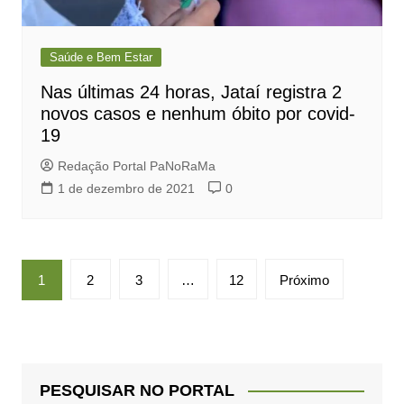
Saúde e Bem Estar
Nas últimas 24 horas, Jataí registra 2
novos casos e nenhum óbito por covid-
19
Redação Portal PaNoRaMa
1 de dezembro de 2021
0
Paginação
1
2
3
…
12
Próximo
de
posts
PESQUISAR NO PORTAL