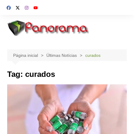
Ir
para
o
conteúdo
Página inicial
Últimas Notícias
curados
Tag:
curados