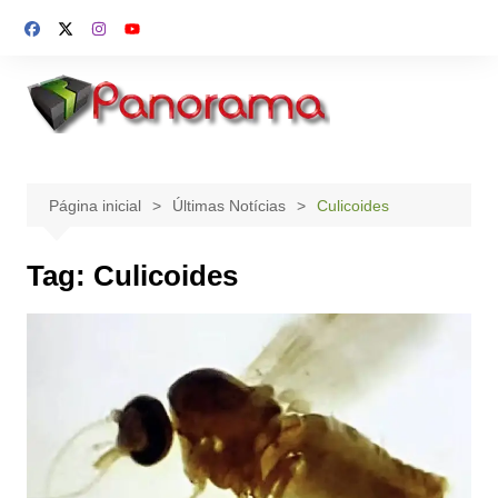
Ir
para
o
conteúdo
Página inicial
Últimas Notícias
Culicoides
Tag:
Culicoides