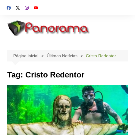
Ir
para
o
conteúdo
Página inicial
Últimas Notícias
Cristo Redentor
Tag:
Cristo Redentor