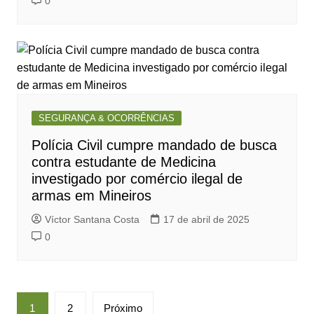
0
SEGURANÇA & OCORRÊNCIAS
Polícia Civil cumpre mandado de busca
contra estudante de Medicina
investigado por comércio ilegal de
armas em Mineiros
Víctor Santana Costa
17 de abril de 2025
0
Paginação
1
2
Próximo