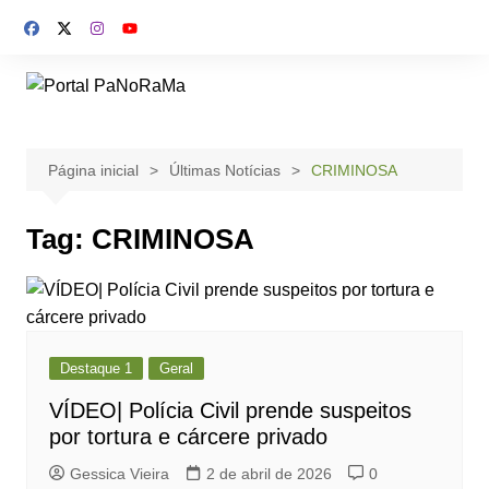
Ir
para
o
conteúdo
Página inicial
Últimas Notícias
CRIMINOSA
Tag:
CRIMINOSA
Destaque 1
Geral
VÍDEO| Polícia Civil prende suspeitos
por tortura e cárcere privado
Gessica Vieira
2 de abril de 2026
0