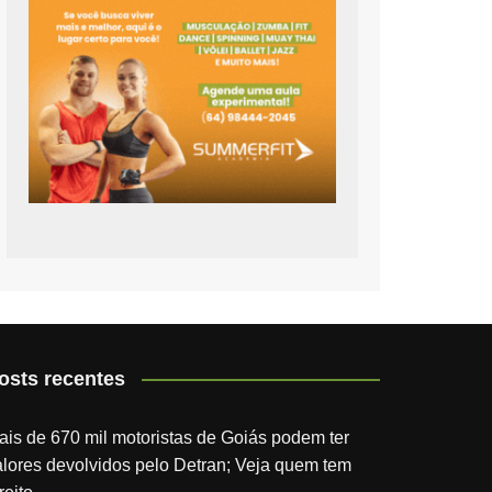
osts recentes
ais de 670 mil motoristas de Goiás podem ter
alores devolvidos pelo Detran; Veja quem tem