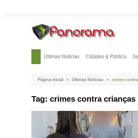
Ir
para
o
conteúdo
Últimas Notícias
Cidades & Política
Se
Página inicial
Últimas Notícias
crimes contra
Tag:
crimes contra crianças