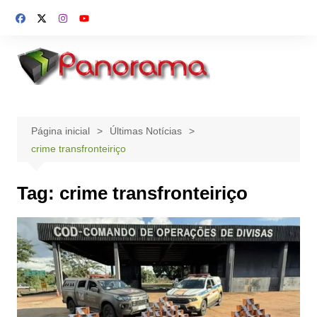
Ir
para
o
conteúdo
Página inicial
Últimas Notícias
crime transfronteiriço
Tag:
crime transfronteiriço