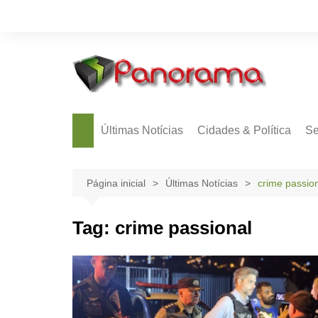
Ir
para
o
conteúdo
Últimas Notícias
Cidades & Política
Se
Página inicial
Últimas Notícias
crime passio
Tag:
crime passional