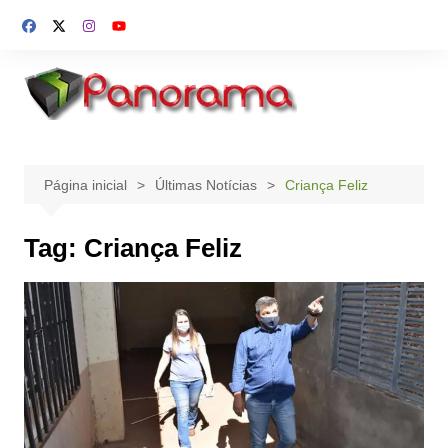
Ir
para
o
conteúdo
Página inicial
Últimas Notícias
Criança Feliz
Tag:
Criança Feliz