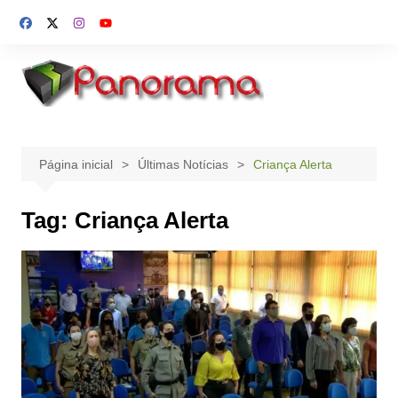
Ir
para
o
conteúdo
Página inicial
Últimas Notícias
Criança Alerta
Tag:
Criança Alerta