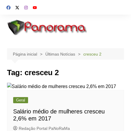
Ir
para
o
conteúdo
Página inicial
Últimas Notícias
cresceu 2
Tag:
cresceu 2
Geral
Salário médio de mulheres cresceu
2,6% em 2017
Redação Portal PaNoRaMa