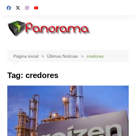
Ir
para
o
conteúdo
Página inicial
Últimas Notícias
credores
Tag:
credores