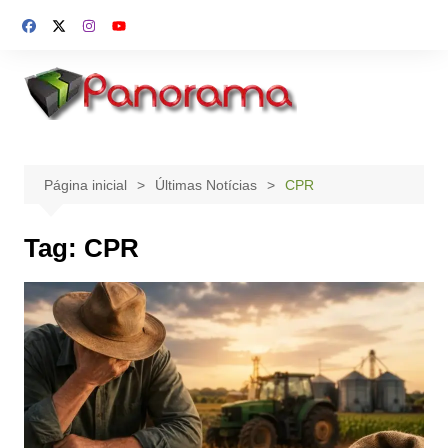
Ir
para
o
conteúdo
Página inicial
Últimas Notícias
CPR
Tag:
CPR