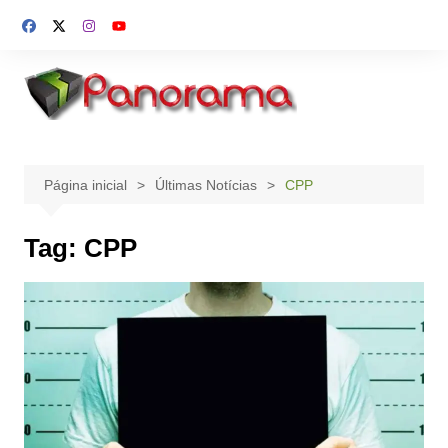
Ir
para
o
conteúdo
Página inicial
Últimas Notícias
CPP
Tag:
CPP